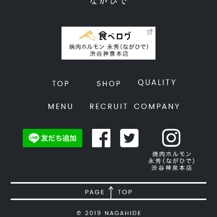
4. 法令・指針・規範の遵守について
適正な個人情報保護の実現のため、個人情報の取扱いに関する法
令､国が定める指針およびその他の規範を遵守します。
5. 個人情報保護マネジメントシステムの継続的改善について
個人情報保護マネジメントシステムの運用状況について定期的に監
査し、それを維持し、継続的に改善し、個人情報の保護水準の向上
を図ります。
個人情報に関するお問合わせ窓口
株式会社 AGT
経営管理部 個人情報保護担当
〒150-0045 東京都渋谷区神泉町20-25 神泉QSビル1F