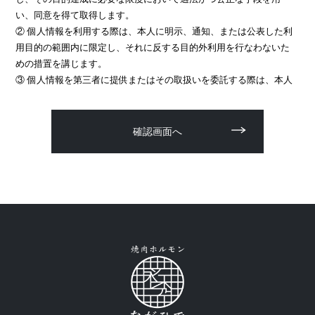
い、同意を得て取得します。
② 個人情報を利用する際は、本人に明示、通知、または公表した利
用目的の範囲内に限定し、それに反する目的外利用を行なわないた
めの措置を講じます。
③ 個人情報を第三者に提供またはその取扱いを委託する際は、本人
が同意を与えた利用目的の範囲内で、適法にこれを行います。
2. 安全対策の実施について
個人情報の正確性およびその利用の安全性を確保するため、情報セ
キュリティ対策を始めとする安全措置を構築し、個人情報への不正
アクセス、個人情報の漏洩、滅失または毀損等の的確な防止とセキ
ュリティの是正に努めます。
3. 苦情および相談等に対する適正な対応について
本人からの苦情および相談があった場合には、適切かつ迅速に対応
いたします。また、個人情報を提供された本人の権利を尊重し、本
人から自己情報の開示、訂正、削除、または利用もしくは提供の停
止等を求められたときは、適法かつ遅滞なく応じます。